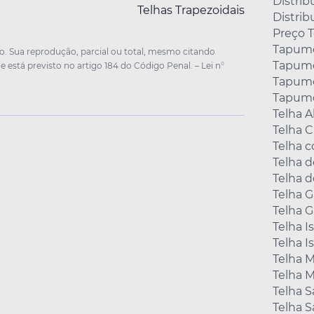
Distrib
Telhas Trapezoidais
Distrib
Preço 
Tapume
ado. Sua reprodução, parcial ou total, mesmo citando
Tapume
 e está previsto no artigo 184 do Código Penal. –
Lei n°
Tapume
Tapume
Telha A
Telha 
Telha 
Telha d
Telha d
Telha 
Telha G
Telha I
Telha I
Telha M
Telha M
Telha 
Telha 