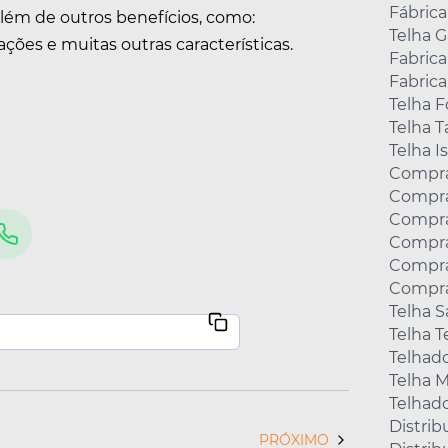
Fábrica
ém de outros benefícios, como:
Telha 
ações e muitas outras características.
Fabric
Fabrica
Telha F
Telha 
Telha I
Compra
Compra
Compra
Compra
Compra
Compra
Telha 
Telha 
Telhad
Telha M
Telhad
Distrib
PRÓXIMO