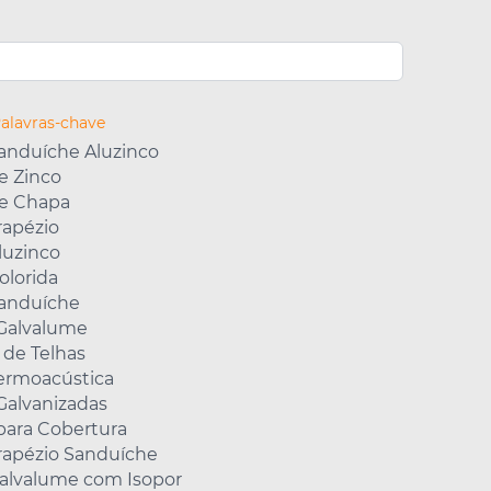
Palavras-chave
Sanduíche Aluzinco
e Zinco
de Chapa
rapézio
luzinco
olorida
Sanduíche
 Galvalume
 de Telhas
Termoacústica
Galvanizadas
para Cobertura
Trapézio Sanduíche
Galvalume com Isopor