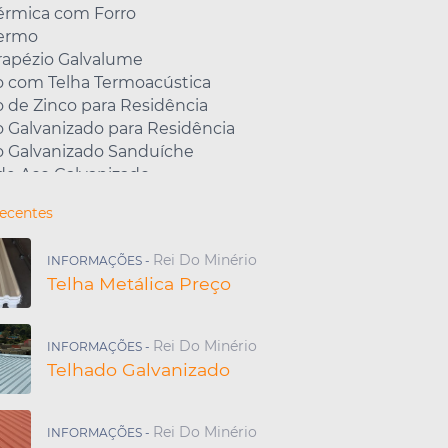
Térmica com Forro
Termo
rapézio Galvalume
o com Telha Termoacústica
 de Zinco para Residência
 Galvanizado para Residência
o Galvanizado Sanduíche
de Aço Galvanizado
de Aluzinco com Isopor
Recentes
da Telha Galvalume
a Telha Galvanizada
Rei Do Minério
INFORMAÇÕES -
o de Telha Sanduíche
Telha Metálica Preço
etálica com Isopor
a Telha Isotérmica
da Telha Sanduíche
Rei Do Minério
INFORMAÇÕES -
Aço Zincado
Telhado Galvanizado
nte de Telha de Aço
o Galvanizado Preço m2
o de Zinco com Isopor
Rei Do Minério
INFORMAÇÕES -