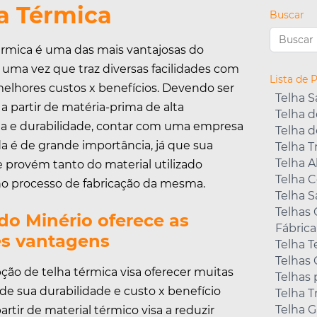
a Térmica
Buscar
érmica é uma das mais vantajosas do
uma vez que traz diversas facilidades com
Lista de 
elhores custos x benefícios. Devendo ser
Telha 
 a partir de matéria-prima de alta
Telha d
ia e durabilidade, contar com uma empresa
Telha 
a é de grande importância, já que sua
Telha T
Telha A
 provém tanto do material utilizado
Telha C
o processo de fabricação da mesma.
Telha 
Telhas
 do Minério oferece as
Fábrica
es vantagens
Telha 
Telhas 
ção de telha térmica visa oferecer muitas
Telhas 
de sua durabilidade e custo x benefício
Telha 
Telha 
artir de material térmico visa a reduzir