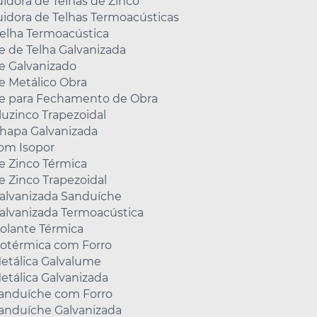
uidora de Telhas de Zinco
uidora de Telhas Termoacústicas
Telha Termoacústica
 de Telha Galvanizada
 Galvanizado
 Metálico Obra
 para Fechamento de Obra
luzinco Trapezoidal
Chapa Galvanizada
com Isopor
e Zinco Térmica
e Zinco Trapezoidal
Galvanizada Sanduíche
alvanizada Termoacústica
solante Térmica
sotérmica com Forro
etálica Galvalume
etálica Galvanizada
Sanduíche com Forro
Sanduíche Galvanizada