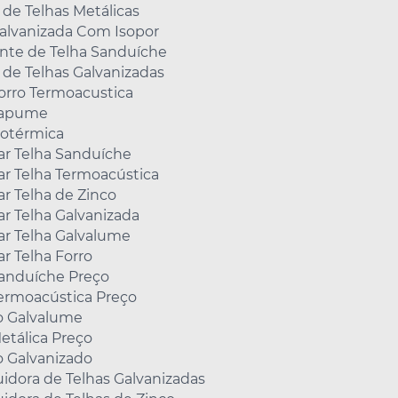
 de Telhas Metálicas
Galvanizada Com Isopor
ante de Telha Sanduíche
 de Telhas Galvanizadas
orro Termoacustica
Tapume
sotérmica
r Telha Sanduíche
r Telha Termoacústica
r Telha de Zinco
r Telha Galvanizada
r Telha Galvalume
r Telha Forro
Sanduíche Preço
Termoacústica Preço
o Galvalume
etálica Preço
o Galvanizado
uidora de Telhas Galvanizadas