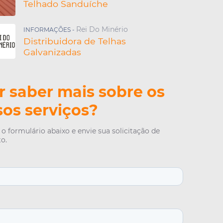
e Aço
Telhado Sanduíche
érmica
Trapezoidais
Rei Do Minério
INFORMAÇÕES -
e Aço Galvanizado
Distribuidora de Telhas
de Zinco Com Isopor
Galvanizadas
de Zinco Sanduíche
incada
e Metal
 saber mais sobre os
Zincalume
Metálicas
os serviços?
Sanduíche com Isopor
etálica Termoacústica
o formulário abaixo e envie sua solicitação de
e Alumínio
o.
alvanizada Térmica
 de Telhas Galvalume
e Zinco Galvanizada
orro
Forro Sanduíche
Aluzinco Sanduíche
 de Telha Termoacustica