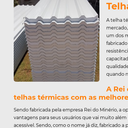
Telh
A telha t
mercado, 
um dos m
fabricado
resistênc
capacitad
qualidade
quando n
A Rei
telhas térmicas com as melhor
Sendo fabricada pela empresa Rei do Minério, a op
vantagens para seus usuários que vai muito além 
acessível. Sendo, como o nome já diz, fabricado a p