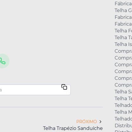
Fábrica
Telha 
Fabric
Fabrica
Telha F
Telha 
Telha I
Compra
Compra
Compra
Compra
Compra
Compra
Telha 
Telha 
Telhad
Telha M
Telhad
PRÓXIMO
Distrib
Telha Trapézio Sanduíche