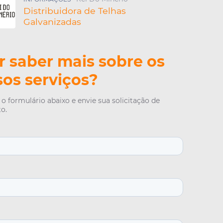
e Aço
Distribuidora de Telhas
érmica
Galvanizadas
Trapezoidais
e Aço Galvanizado
de Zinco Com Isopor
 saber mais sobre os
de Zinco Sanduíche
incada
os serviços?
e Metal
Zincalume
o formulário abaixo e envie sua solicitação de
Metálicas
o.
Sanduíche com Isopor
etálica Termoacústica
e Alumínio
alvanizada Térmica
 de Telhas Galvalume
e Zinco Galvanizada
orro
Forro Sanduíche
Aluzinco Sanduíche
 de Telha Termoacustica