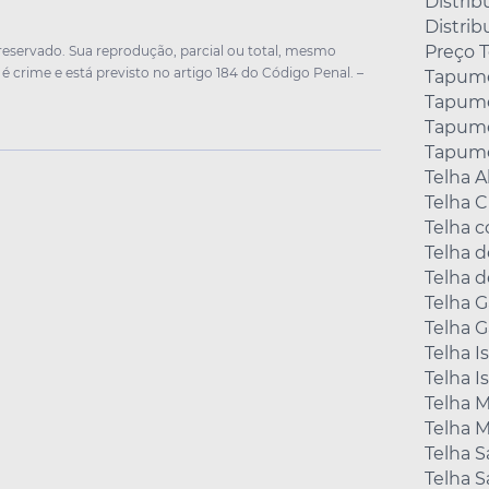
Distrib
Distrib
Preço 
o reservado. Sua reprodução, parcial ou total, mesmo
 é crime e está previsto no artigo 184 do Código Penal. –
Tapume
Tapume
Tapume
Tapume
Telha A
Telha 
Telha 
Telha d
Telha d
Telha 
Telha G
Telha I
Telha I
Telha M
Telha M
Telha 
Telha 