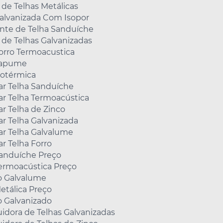
 de Telhas Metálicas
Galvanizada Com Isopor
ante de Telha Sanduíche
 de Telhas Galvanizadas
orro Termoacustica
Tapume
sotérmica
r Telha Sanduíche
r Telha Termoacústica
r Telha de Zinco
r Telha Galvanizada
r Telha Galvalume
r Telha Forro
Sanduíche Preço
Termoacústica Preço
o Galvalume
etálica Preço
o Galvanizado
uidora de Telhas Galvanizadas