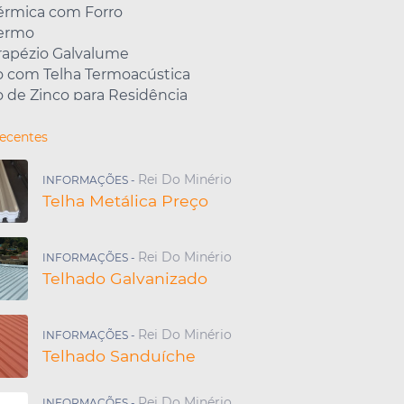
Térmica com Forro
Termo
rapézio Galvalume
o com Telha Termoacústica
 de Zinco para Residência
 Galvanizado para Residência
o Galvanizado Sanduíche
Recentes
de Aço Galvanizado
de Aluzinco com Isopor
Rei Do Minério
INFORMAÇÕES -
da Telha Galvalume
Telha Metálica Preço
a Telha Galvanizada
o de Telha Sanduíche
Rei Do Minério
INFORMAÇÕES -
etálica com Isopor
Telhado Galvanizado
a Telha Isotérmica
da Telha Sanduíche
Aço Zincado
Rei Do Minério
INFORMAÇÕES -
nte de Telha de Aço
Telhado Sanduíche
o Galvanizado Preço m2
o de Zinco com Isopor
Rei Do Minério
INFORMAÇÕES -