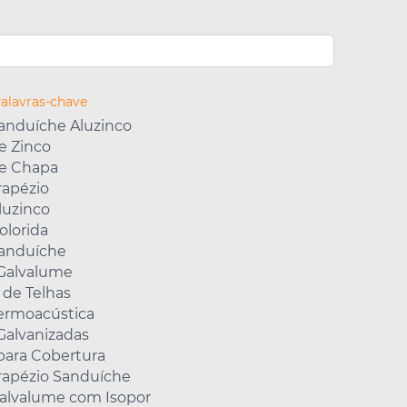
Palavras-chave
Sanduíche Aluzinco
e Zinco
de Chapa
rapézio
luzinco
olorida
Sanduíche
 Galvalume
 de Telhas
Termoacústica
Galvanizadas
para Cobertura
Trapézio Sanduíche
Galvalume com Isopor