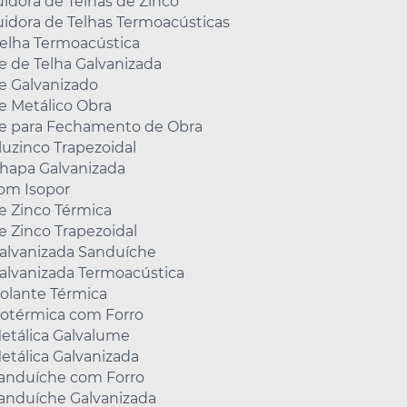
uidora de Telhas de Zinco
uidora de Telhas Termoacústicas
Telha Termoacústica
 de Telha Galvanizada
 Galvanizado
 Metálico Obra
 para Fechamento de Obra
luzinco Trapezoidal
Chapa Galvanizada
com Isopor
e Zinco Térmica
e Zinco Trapezoidal
Galvanizada Sanduíche
alvanizada Termoacústica
solante Térmica
sotérmica com Forro
etálica Galvalume
etálica Galvanizada
Sanduíche com Forro
Sanduíche Galvanizada