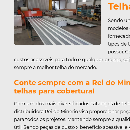
Telh
Sendo um
modelos e
fornecedo
tipos de 
possui. C
custos acessíveis para todo e qualquer projeto, s
sempre a melhor telha do mercado.
Conte sempre com a Rei do Min
telhas para cobertura!
Com um dos mais diversificados catálogos de telha
distribuidora Rei do Minério visa proporcionar pe
para todos os projetos. Mantendo sempre a qualida
útil. Sendo peças de custo x beneficio acessível e 