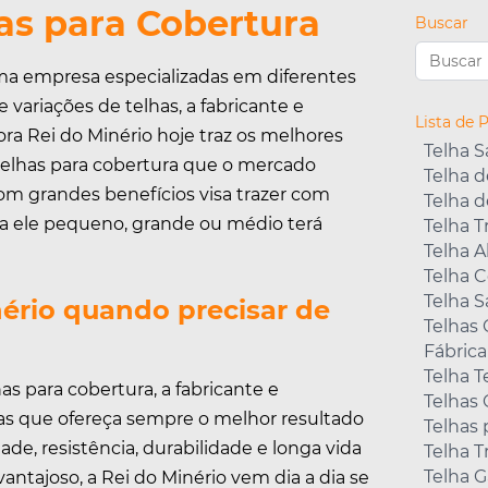
as para Cobertura
Buscar
a empresa especializadas em diferentes
 variações de telhas, a fabricante e
Lista de 
ra Rei do Minério hoje traz os melhores
Telha 
telhas para cobertura que o mercado
Telha d
om grandes benefícios visa trazer com
Telha 
eja ele pequeno, grande ou médio terá
Telha T
Telha A
Telha C
Telha 
ério quando precisar de
Telhas
Fábrica
Telha 
s para cobertura, a fabricante e
Telhas 
ças que ofereça sempre o melhor resultado
Telhas 
de, resistência, durabilidade e longa vida
Telha 
Telha 
vantajoso, a Rei do Minério vem dia a dia se