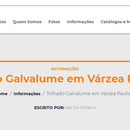
tos
Quem Somos
Fotos
Informações
Catálogos e 
INFORMAÇÕES
o Galvalume em Várzea P
/
/
Telhado Galvalume em Várzea Pauli
ome
Informações
ESCRITO POR:
Rei Do Minério