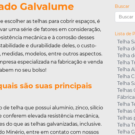
ado Galvalume
Buscar
e escolher as telhas para cobrir espaços, é
evar uma série de fatores em consideração,
Lista de 
sistência mecânica e à corrosão desses
Telha 
estabilidade e durabilidade deles, o custo-
Telha d
, medidas, modelos, entre outros aspectos.
Telha 
presa especializada na fabricação e venda
Telha T
Telha A
cabem no seu bolso!
Telha C
Telha 
uais são suas principais
Telhas
Fábrica
Telha 
e telha que possui alumínio, zinco, silício
Telhas 
e conferem elevada resistência mecânica,
Telhas 
s do que as telhas galvanizadas, inclusive.
Telha 
Telha 
 do Minério, entre em contato com nossos