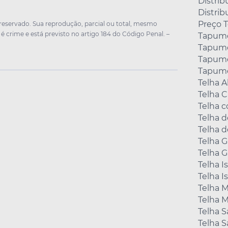
Distrib
Distrib
Preço 
 reservado. Sua reprodução, parcial ou total, mesmo
 é crime e está previsto no artigo 184 do Código Penal. –
Tapume
Tapume
Tapume
Tapume
Telha A
Telha 
Telha 
Telha d
Telha d
Telha 
Telha G
Telha I
Telha I
Telha M
Telha M
Telha 
Telha 