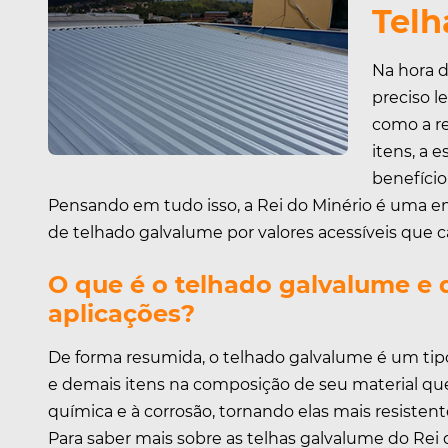
Telh
Na hora d
preciso l
como a re
itens, a 
benefício
Pensando em tudo isso, a Rei do Minério é uma em
de telhado galvalume por valores acessíveis que 
O que é o telhado galvalume e q
aplicações?
De forma resumida, o telhado galvalume é um tipo d
e demais itens na composição de seu material qu
química e à corrosão, tornando elas mais resistente
Para saber mais sobre as telhas galvalume do Rei