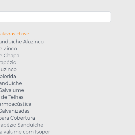
Palavras-chave
Sanduíche Aluzinco
e Zinco
de Chapa
rapézio
luzinco
olorida
Sanduíche
 Galvalume
 de Telhas
Termoacústica
Galvanizadas
para Cobertura
Trapézio Sanduíche
Galvalume com Isopor