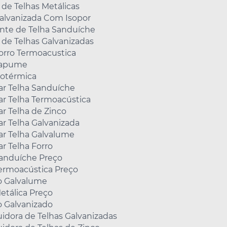
 de Telhas Metálicas
Galvanizada Com Isopor
ante de Telha Sanduíche
 de Telhas Galvanizadas
orro Termoacustica
Tapume
sotérmica
r Telha Sanduíche
r Telha Termoacústica
r Telha de Zinco
r Telha Galvanizada
r Telha Galvalume
r Telha Forro
Sanduíche Preço
Termoacústica Preço
o Galvalume
etálica Preço
o Galvanizado
uidora de Telhas Galvanizadas