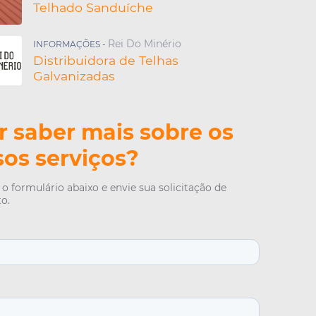
e Aço
Telhado Sanduíche
érmica
Trapezoidais
Rei Do Minério
INFORMAÇÕES -
e Aço Galvanizado
Distribuidora de Telhas
de Zinco Com Isopor
Galvanizadas
de Zinco Sanduíche
incada
e Metal
 saber mais sobre os
Zincalume
Metálicas
os serviços?
Sanduíche com Isopor
etálica Termoacústica
o formulário abaixo e envie sua solicitação de
e Alumínio
o.
alvanizada Térmica
 de Telhas Galvalume
e Zinco Galvanizada
orro
Forro Sanduíche
Aluzinco Sanduíche
 de Telha Termoacustica