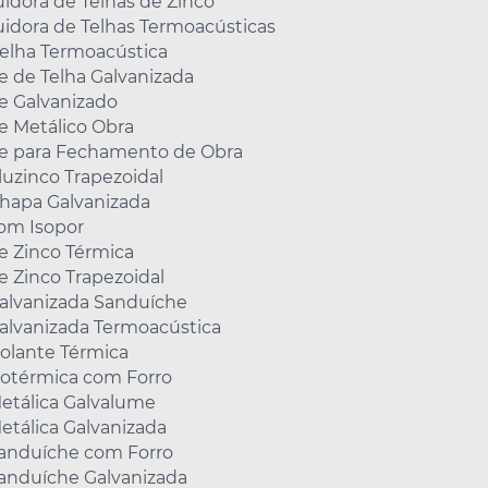
uidora de Telhas de Zinco
uidora de Telhas Termoacústicas
Telha Termoacústica
 de Telha Galvanizada
 Galvanizado
 Metálico Obra
 para Fechamento de Obra
luzinco Trapezoidal
Chapa Galvanizada
com Isopor
e Zinco Térmica
e Zinco Trapezoidal
Galvanizada Sanduíche
alvanizada Termoacústica
solante Térmica
sotérmica com Forro
etálica Galvalume
etálica Galvanizada
Sanduíche com Forro
Sanduíche Galvanizada