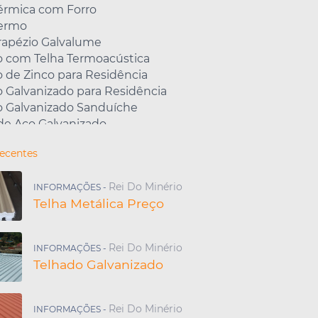
Térmica com Forro
Termo
rapézio Galvalume
o com Telha Termoacústica
 de Zinco para Residência
 Galvanizado para Residência
o Galvanizado Sanduíche
de Aço Galvanizado
de Aluzinco com Isopor
Recentes
da Telha Galvalume
a Telha Galvanizada
Rei Do Minério
INFORMAÇÕES -
o de Telha Sanduíche
Telha Metálica Preço
etálica com Isopor
a Telha Isotérmica
da Telha Sanduíche
Rei Do Minério
INFORMAÇÕES -
Aço Zincado
Telhado Galvanizado
nte de Telha de Aço
o Galvanizado Preço m2
o de Zinco com Isopor
Rei Do Minério
INFORMAÇÕES -